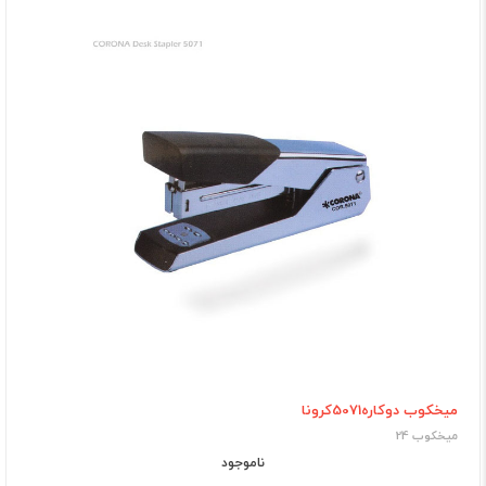
میخکوب دوکاره5071کرونا
میخکوب 24
ناموجود