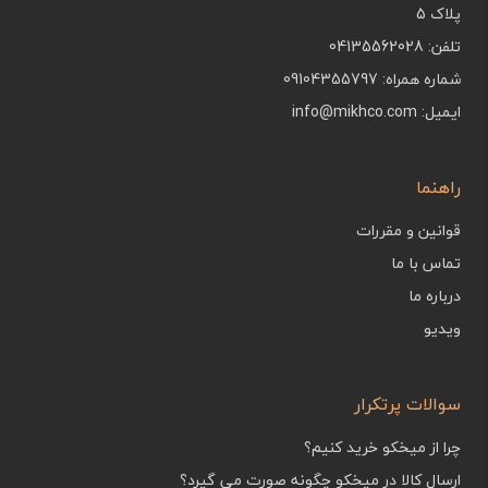
پلاک 5
تلفن: 04135562028
شماره همراه: 09104355797
ایمیل: info@mikhco.com
راهنما
قوانین و مقررات
تماس با ما
درباره ما
ویدیو
سوالات پرتکرار
چرا از میخکو خرید کنیم؟
ارسال کالا در میخکو چگونه صورت می گیرد؟