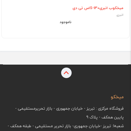
میخکوب انبریS-130اس تی دی
انبری
ناموجود
میخکو
فروشگاه مرکزی : تبریز - خیابان جمهوری - بازار تحریرمستقیمی -
پایین همکف - پلاک 9
شعبه1: تبریز -خیابان جمهوری- بازار تحریر مستقیمی - طبقه همکف -