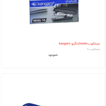
میخکوبmini10کانگرو kangaro
میخکوب 10
ناموجود