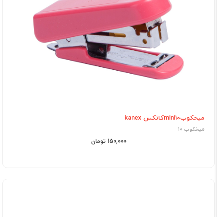
میخکوبmini10کانکس kanex
میخکوب 10
150,000 تومان