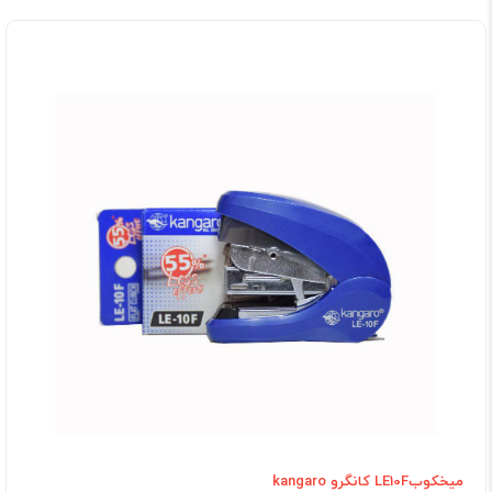
میخکوبLE10F کانگرو kangaro