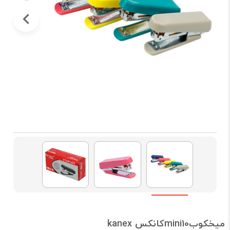
میخکوبmini10کانکس kanex