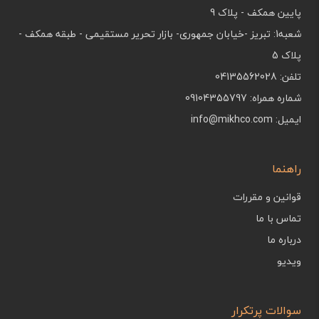
پایین همکف - پلاک 9
شعبه1: تبریز -خیابان جمهوری- بازار تحریر مستقیمی - طبقه همکف -
پلاک 5
تلفن: 04135562028
شماره همراه: 09104355797
ایمیل: info@mikhco.com
راهنما
قوانین و مقررات
تماس با ما
درباره ما
ویدیو
سوالات پرتکرار