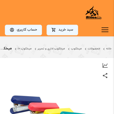
سبد خرید
حساب کاربری
میخکوبmini10کانکس kanex
خانه
محصولات
میخکوب
میخکوب اداری و تحریر
میخکوب 10