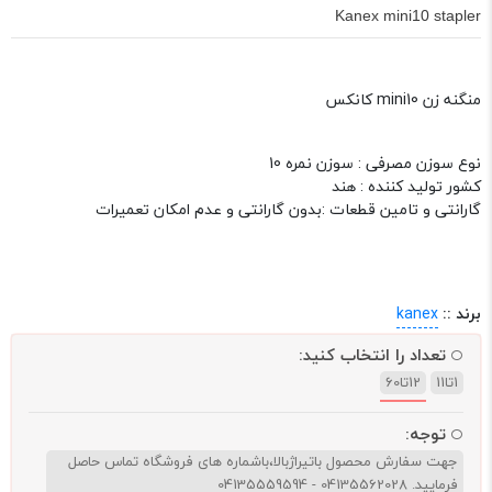
Kanex mini10 stapler
منگنه زن mini10 کانکس
نوع سوزن مصرفی : سوزن نمره 10
کشور تولید کننده : هند
گارانتی و تامین قطعات :بدون گارانتی و عدم امکان تعمیرات
برند ::
kanex
تعداد را انتخاب کنید:
1تا11
12تا60
توجه:
جهت سفارش محصول باتیراژبالا،باشماره های فروشگاه تماس حاصل
فرمایید. 04135562028 - 04135559594