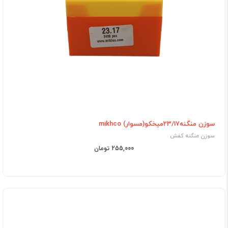
سوزن منگنه23/17میخکو(مسوار) mikhco
سوزن منگنه کفش
255,000 تومان