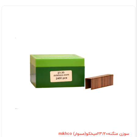
سوزن منگنه23/20میخکو(مسوار) mikhco