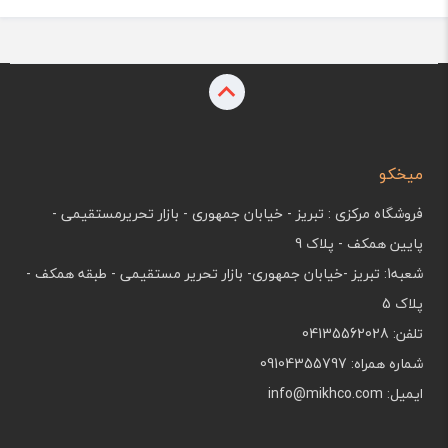
میخکو
فروشگاه مرکزی : تبریز - خیابان جمهوری - بازار تحریرمستقیمی -
پایین همکف - پلاک 9
شعبه1: تبریز -خیابان جمهوری- بازار تحریر مستقیمی - طبقه همکف -
پلاک 5
تلفن: 04135562028
شماره همراه: 09104355797
ایمیل: info@mikhco.com