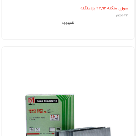
سوزن منگنه 23/12 یزدمنگنه
yazd-23
ناموجود