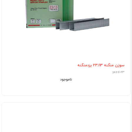
سوزن منگنه 23/13 یزدمنگنه
yazd-23
ناموجود