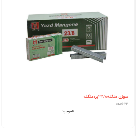
سوزن منگنه23/8یزدمنگنه
yazd-23
ناموجود