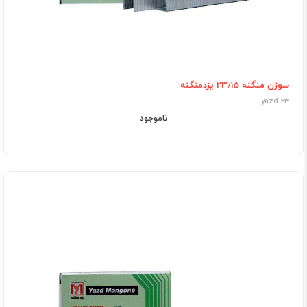
سوزن منگنه 23/15 یزدمنگنه
yazd-23
ناموجود