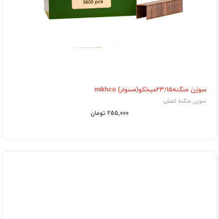
سوزن منگنه23/15میخکو(مسوار) mikhco
سوزن منگنه کفش
255,000 تومان