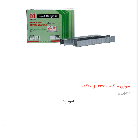
سوزن منگنه 23/10 یزدمنگنه
yazd-23
ناموجود