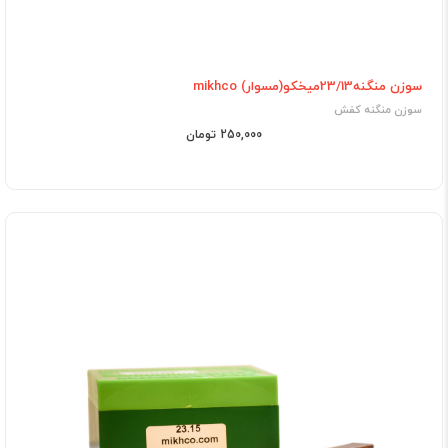
سوزن منگنه23/13میخکو(مسوار) mikhco
سوزن منگنه کفش
250,000 تومان