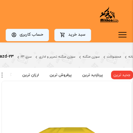
سبد خرید
حساب کاربری
azd-23
انه
محصولات
سوزن منگنه
سوزن منگنه تحریر و اداری
سری 23
جدید ترین
پربازدید ترین
پرفروش ترین
ارزان ترین
گران تر