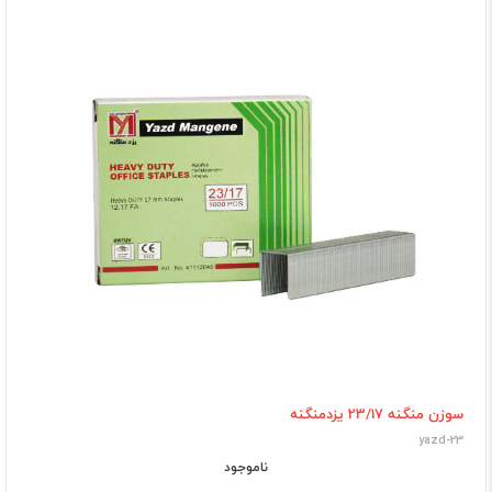
سوزن منگنه 23/17 یزدمنگنه
yazd-23
ناموجود