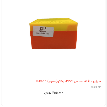
سوزن منگنه صحافی 23/6میخکو(مسوار) mikhco
yazd-23
255,000 تومان