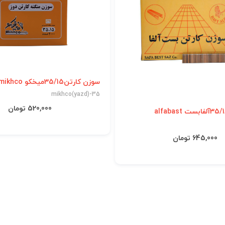
سوزن کارتن35/15میخکو mikhco
mikhco(yazd)-35
520,000 تومان
645,000 تومان