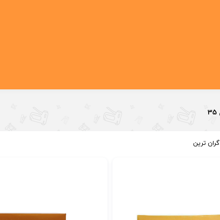
3
گران ترین