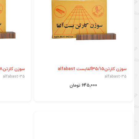
سوزن کارتن35/15آلفابست alfabast
سوزن کارتن35/18آلفابست alfabast
alfabast-35
alfabast-35
645,000 تومان