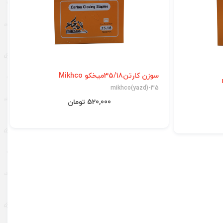
سوزن کارتن35/18میخکو Mikhco
mikhco(yazd)-35
520,000 تومان