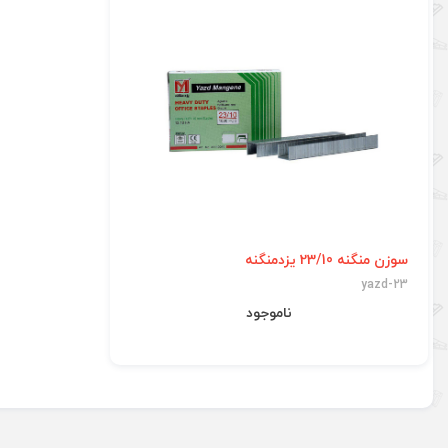
سوزن منگنه 23/10 یزدمنگنه
yazd-23
ناموجود