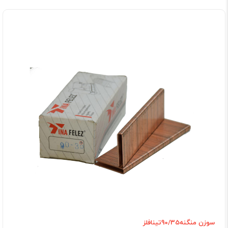
سوزن منگنه90/35تینافلز