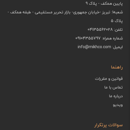
پایین همکف - پلاک 9
شعبه1: تبریز -خیابان جمهوری- بازار تحریر مستقیمی - طبقه همکف -
پلاک 5
تلفن: 04135562028
شماره همراه: 09104355797
ایمیل: info@mikhco.com
راهنما
قوانین و مقررات
تماس با ما
درباره ما
ویدیو
سوالات پرتکرار