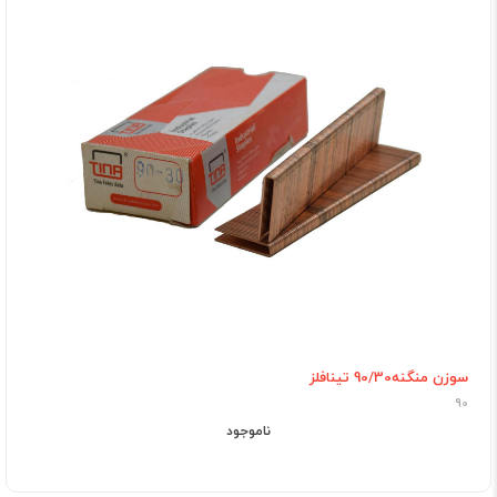
سوزن منگنه90/30 تینافلز
90
ناموجود