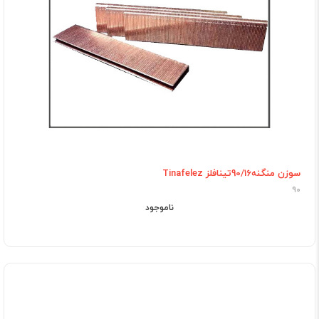
سوزن منگنه90/16تینافلز Tinafelez
90
ناموجود