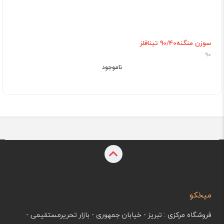
سوزن منگنه90/40 تینافلز
90
ناموجود
میخکو
فروشگاه مرکزی : تبریز - خیابان جمهوری - بازار تحریرمستقیمی -