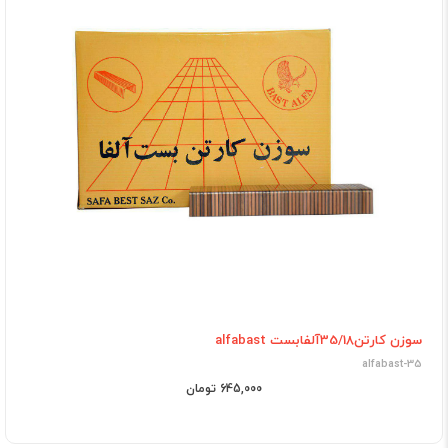
سوزن کارتن35/18آلفابست alfabast
alfabast-35
645,000 تومان