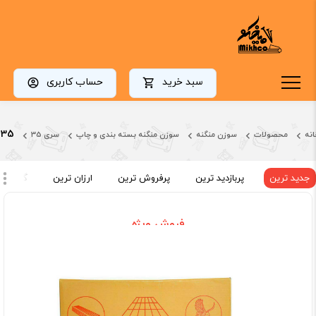
سبد خرید
حساب کاربری
alfabast-35
انه
محصولات
سوزن منگنه
سوزن منگنه بسته بندی و چاپ
سری 35
جدید ترین
پربازدید ترین
پرفروش ترین
ارزان ترین
گران تر
فروش ویژه