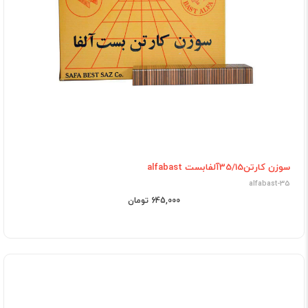
سوزن کارتن35/15آلفابست alfabast
alfabast-35
645,000 تومان