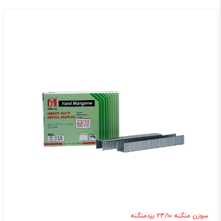
سوزن منگنه 23/10 یزدمنگنه