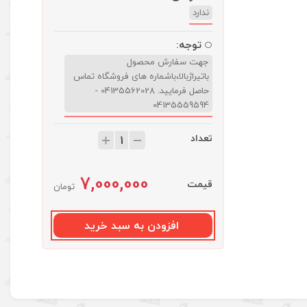
ندارد
توجه:
جهت سفارش محصول
باتیراژبالا،باشماره های فروشگاه تماس
حاصل فرمایید. 04135562028 -
04135559594
تعداد
7,000,000
قیمت
تومان
افزودن به سبد خرید