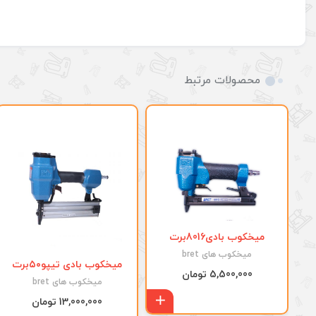
محصولات مرتبط
میخکوب بادی8016برت
Bret
میخکوب های bret
میخکوب بادی تیپو۵۰برت
5,500,000 تومان
Bret
میخکوب های bret
13,000,000 تومان
افزودن به سبد