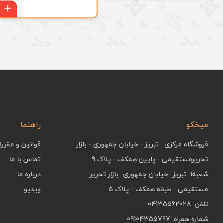
میخکو
راهنما
فروشگاه مرکزی : تبریز - خیابان جمهوری - بازار
قوانین و مقرر
تحریرمستقیمی - پایین همکف - پلاک 9
تماس با ما
شعبه1: تبریز -خیابان جمهوری- بازار تحریر
درباره ما
مستقیمی - طبقه همکف - پلاک 5
ویدیو
تلفن: 04135562028
شماره همراه: 09104355797