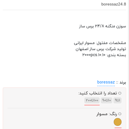
boressaz24.8
سوزن منگنه 24/8 برس ساز
مشخصات مفتول: مسوار ایرانی
تولید شرکت برس ساز اصفهان
بسته بندی: 2000pcs.10.10
برند ::
boressaz
تعداد را انتخاب کنید:
1تا9
10تا90
100تا200
رنگ:
مسوار