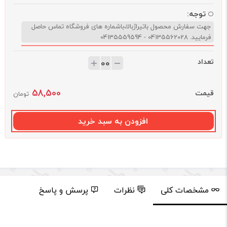
توجه:
جهت سفارش محصول باتیراژبالا،باشماره های فروشگاه تماس حاصل
فرمایید. 04135562028 - 04135559594
تعداد
58,500
قیمت
تومان
افزودن به سبد خرید
مشخصات کلی
نظرات
پرسش و پاسخ