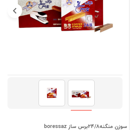
سوزن منگنه24/8برس ساز boressaz