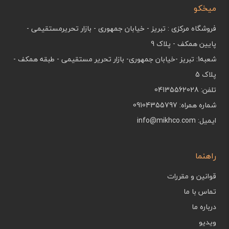
میخکو
فروشگاه مرکزی : تبریز - خیابان جمهوری - بازار تحریرمستقیمی -
پایین همکف - پلاک 9
شعبه1: تبریز -خیابان جمهوری- بازار تحریر مستقیمی - طبقه همکف -
پلاک 5
تلفن: 04135562028
شماره همراه: 09104355797
ایمیل: info@mikhco.com
راهنما
قوانین و مقررات
تماس با ما
درباره ما
ویدیو